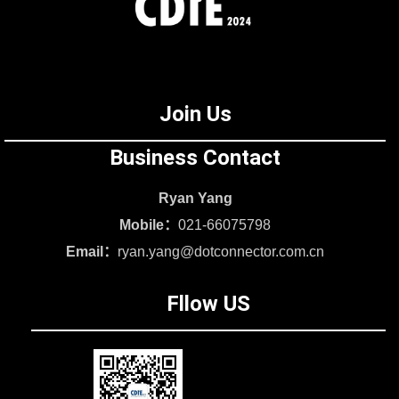
Join Us
Business Contact
Ryan Yang
Mobile：
021-66075798
Email：
ryan.yang@dotconnector.com.cn
Fllow US