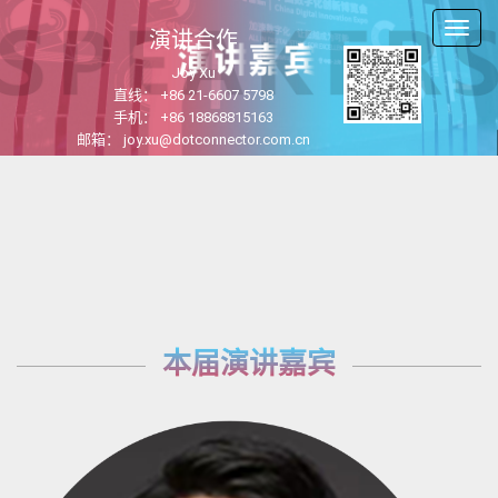
演讲合作
Joy Xu
直线： +86 21-6607 5798
手机： +86 18868815163
邮箱： joy.xu@dotconnector.com.cn
本届演讲嘉宾